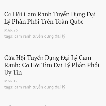
Cơ Hội Cam Ranh Tuyển Dụng Đại 
Lý Phân Phối Trên Toàn Quốc
MAR
26
tags:
cam ranh tuyển dụng đại lý
Cửa Hội Tuyển Dụng Đại Lý Cam 
Ranh: Cơ Hội Tìm Đại Lý Phân Phối 
Uy Tín
MAR
17
tags:
cam ranh tuyển dụng đại lý