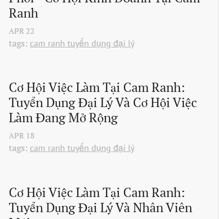
Ranh
APR
22
tags:
cam ranh tuyển dụng đại lý
Cơ Hội Việc Làm Tại Cam Ranh: 
Tuyển Dụng Đại Lý Và Cơ Hội Việc 
Làm Đang Mở Rộng
APR
18
tags:
cam ranh tuyển dụng đại lý
Cơ Hội Việc Làm Tại Cam Ranh: 
Tuyển Dụng Đại Lý Và Nhân Viên 