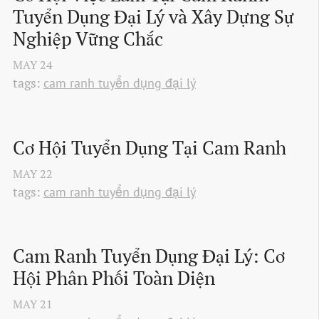
Tuyển Dụng Đại Lý và Xây Dựng Sự 
Nghiệp Vững Chắc
MAY
24
tags:
cam ranh tuyển dụng đại lý
Cơ Hội Tuyển Dụng Tại Cam Ranh
MAY
22
tags:
cam ranh tuyển dụng đại lý
Cam Ranh Tuyển Dụng Đại Lý: Cơ 
Hội Phân Phối Toàn Diện
MAY
21