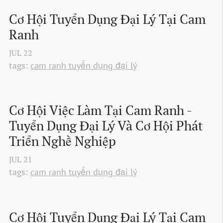
Cơ Hội Tuyển Dụng Đại Lý Tại Cam 
Ranh
JUL
22
tags:
cam ranh tuyển dụng đại lý
Cơ Hội Việc Làm Tại Cam Ranh - 
Tuyển Dụng Đại Lý Và Cơ Hội Phát 
Triển Nghề Nghiệp
JUL
21
tags:
cam ranh tuyển dụng đại lý
Cơ Hội Tuyển Dụng Đại Lý Tại Cam 