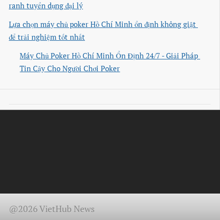
ranh tuyển dụng đại lý
Lựa chọn máy chủ poker Hồ Chí Minh ổn định không giật 
để trải nghiệm tốt nhất
Máy Chủ Poker Hồ Chí Minh Ổn Định 24/7 - Giải Pháp 
Tin Cậy Cho Người Chơi Poker
@2026 VietHub News