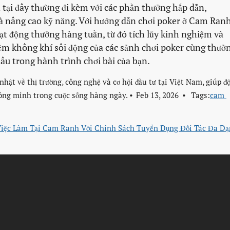
tại đây thường đi kèm với các phần thưởng hấp dẫn,
và nâng cao kỹ năng. Với hướng dẫn chơi poker ở Cam Ranh
oạt động thưởng hàng tuần, từ đó tích lũy kinh nghiệm và
hiệm không khí sôi động của các sảnh chơi poker cùng thưở
 lâu trong hành trình chơi bài của bạn.
ật về thị trường, công nghệ và cơ hội đầu tư tại Việt Nam, giúp đ
hông minh trong cuộc sống hàng ngày.
Feb 13, 2026
Tags:
cam 
Việc Làm Tại Cam Ranh Với Chính Sách Tuyển Dụng Đối Tác Đa D