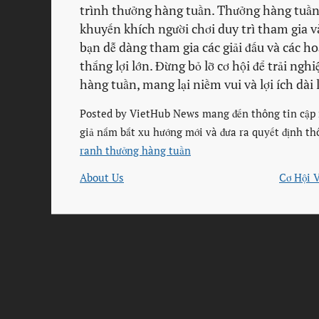
trình thưởng hàng tuần. Thưởng hàng tuần 
khuyến khích người chơi duy trì tham gia 
bạn dễ dàng tham gia các giải đấu và các h
thắng lợi lớn. Đừng bỏ lỡ cơ hội để trải ng
hàng tuần, mang lại niềm vui và lợi ích dài
Posted by
VietHub News mang đến thông tin cập nh
giả nắm bắt xu hướng mới và đưa ra quyết định t
ranh thưởng hàng tuần
About Us
Cơ Hội 