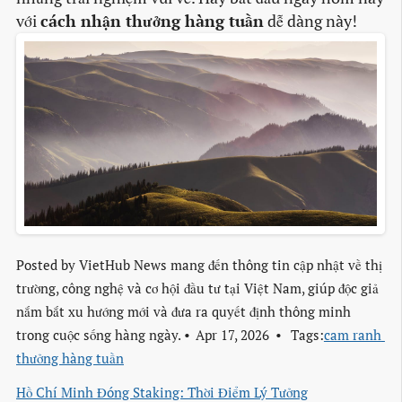
với
cách nhận thưởng hàng tuần
dễ dàng này!
Posted by
VietHub News mang đến thông tin cập nhật về thị
trường, công nghệ và cơ hội đầu tư tại Việt Nam, giúp độc giả
nắm bắt xu hướng mới và đưa ra quyết định thông minh
trong cuộc sống hàng ngày.
Apr 17, 2026
Tags:
cam ranh 
thưởng hàng tuần
Hồ Chí Minh Đóng Staking: Thời Điểm Lý Tưởng