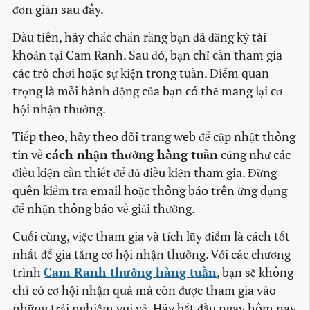
đơn giản sau đây.
Đầu tiên, hãy chắc chắn rằng bạn đã đăng ký tài
khoản tại Cam Ranh. Sau đó, bạn chỉ cần tham gia
các trò chơi hoặc sự kiện trong tuần. Điểm quan
trọng là mỗi hành động của bạn có thể mang lại cơ
hội nhận thưởng.
Tiếp theo, hãy theo dõi trang web để cập nhật thông
tin về
cách nhận thưởng hàng tuần
cũng như các
điều kiện cần thiết để đủ điều kiện tham gia. Đừng
quên kiểm tra email hoặc thông báo trên ứng dụng
để nhận thông báo về giải thưởng.
Cuối cùng, việc tham gia và tích lũy điểm là cách tốt
nhất để gia tăng cơ hội nhận thưởng. Với các chương
trình
Cam Ranh thưởng hàng tuần
, bạn sẽ không
chỉ có cơ hội nhận quà mà còn được tham gia vào
những trải nghiệm vui vẻ. Hãy bắt đầu ngay hôm nay